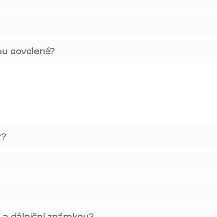
bu dovolené?
y?
 a dálniční známkou?