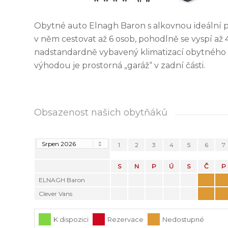
Obytné auto Elnagh Baron s alkovnou ideální p
v něm cestovat až 6 osob, pohodlně se vyspí až 4 
nadstandardně vybavený klimatizací obytného p
výhodou je prostorná „garáž“ v zadní části.
Obsazenost našich obytňáků
1
2
3
4
5
6
7
S
N
P
Ú
S
Č
P
ELNAGH Baron
Clever Vans
K dispozici
Rezervace
Nedostupné