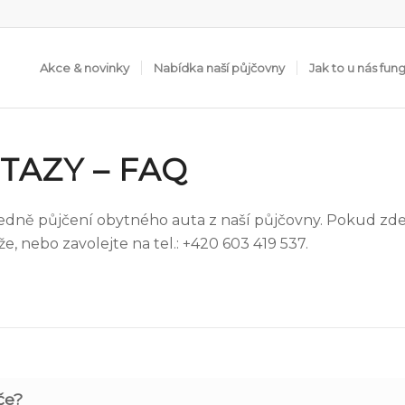
Akce & novinky
Nabídka naší půjčovny
Jak to u nás fun
TAZY – FAQ
ledně půjčení obytného auta z naší půjčovny. Pokud zde
, nebo zavolejte na tel.: +420 603 419 537.
če?