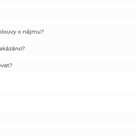
mlouvy o nájmu?
zakázáno?
vat?