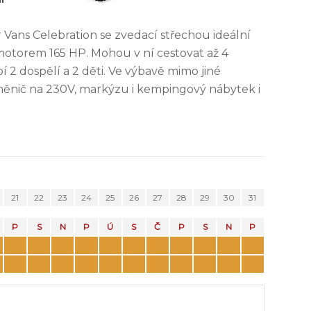
Vans Celebration se zvedací střechou ideální
 motorem 165 HP. Mohou v ní cestovat až 4
í 2 dospělí a 2 děti. Ve výbavě mimo jiné
 měnič na 230V, markýzu i kempingový nábytek i
21
22
23
24
25
26
27
28
29
30
31
P
S
N
P
Ú
S
Č
P
S
N
P