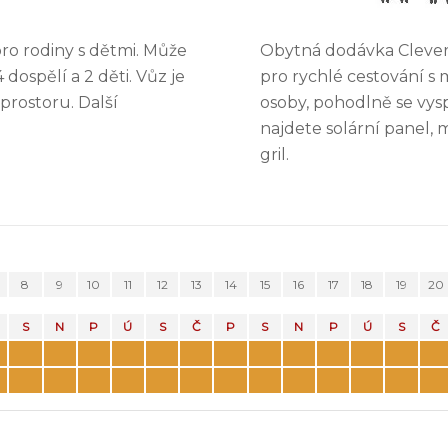
ro rodiny s dětmi. Může
Obytná dodávka Clever 
dospělí a 2 děti. Vůz je
pro rychlé cestování s
rostoru. Další
osoby, pohodlně se vysp
najdete solární panel,
gril.
8
9
10
11
12
13
14
15
16
17
18
19
20
S
N
P
Ú
S
Č
P
S
N
P
Ú
S
Č