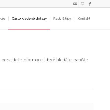
guje
Často kladené dotazy
Rady & tipy
Kontakt
 nenajdete informace, které hledáte, napište